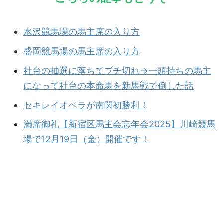
水沢競馬場の馬主席の入り方
盛岡競馬場の馬主席の入り方
社台の抽選に落ちてブチ切れ→一頭持ちの馬主
になって社台の本命馬を新馬戦で倒した話
セキレイオペラが南関初勝利！
満席御礼【新宿区馬主会忘年会2025】川崎競馬
場で12月19日（金）開催です！