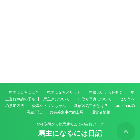
馬主になるには？
馬主になるメリット
年収はいくら必要？
馬
主登録申請の手順
馬主席について
口取り写真について
セリ市へ
の参加方法
愛馬シトリンちゃん
新宿区馬主会とは？
araichuuの
馬主日記
共有募集中の競走馬
運営者情報
資格取得から新馬勝ちまでの実録ブログ
馬主になるには日記